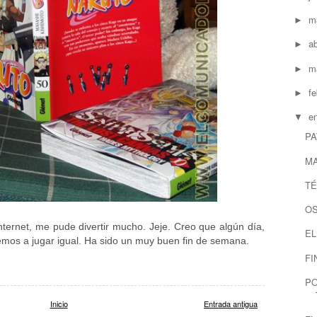
m
►
ab
►
m
►
f
►
e
▼
PA
M
TÉ
O
 internet, me pude divertir mucho. Jeje. Creo que algún día,
EL
emos a jugar igual. Ha sido un muy buen fin de semana.
FI
PO
Inicio
Entrada antigua