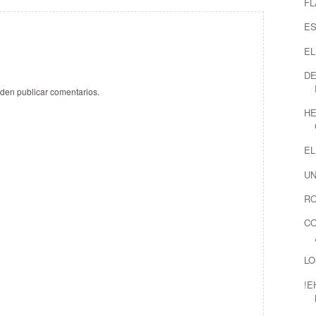
F
E
EL
DE
eden publicar comentarios.
HE
E
UN
R
CO
LO
!E