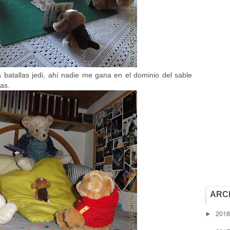
a batallas jedi, ahí nadie me gana en el dominio del sable
las.
ARC
201
►