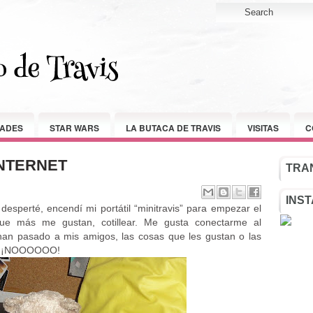
ADES
STAR WARS
LA BUTACA DE TRAVIS
VISITAS
C
INTERNET
TRAN
INS
sperté, encendí mi portátil “minitravis” para empezar el
ue más me gustan, cotillear. Me gusta conectarme al
 han pasado a mis amigos, las cosas que les gustan o las
….. ¡NOOOOOO!