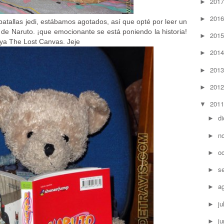
201
►
201
►
atallas jedi, estábamos agotados, así que opté por leer un
0 de Naruto. ¡que emocionante se está poniendo la historia!
201
►
iya The Lost Canvas. Jeje
201
►
201
►
201
►
201
▼
d
►
n
►
o
►
s
►
a
►
ju
►
ju
►