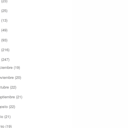
7
(23)
6
(25)
5
(13)
4
(49)
3
(93)
2
(216)
1
(247)
iciembre
(19)
oviembre
(20)
ctubre
(22)
eptiembre
(21)
gosto
(22)
lio
(21)
nio
(19)