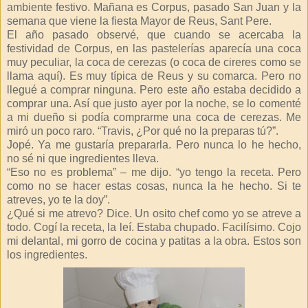
ambiente festivo. Mañana es Corpus, pasado San Juan y la
semana que viene la fiesta Mayor de Reus, Sant Pere.
El año pasado observé, que cuando se acercaba la
festividad de Corpus, en las pastelerías aparecía una coca
muy peculiar, la coca de cerezas (o coca de cireres como se
llama aquí). Es muy típica de Reus y su comarca. Pero no
llegué a comprar ninguna. Pero este año estaba decidido a
comprar una. Así que justo ayer por la noche, se lo comenté
a mi dueño si podía comprarme una coca de cerezas. Me
miró un poco raro. “Travis, ¿Por qué no la preparas tú?”.
Jopé. Ya me gustaría prepararla. Pero nunca lo he hecho,
no sé ni que ingredientes lleva.
“Eso no es problema” – me dijo. “yo tengo la receta. Pero
como no se hacer estas cosas, nunca la he hecho. Si te
atreves, yo te la doy”.
¿Qué si me atrevo? Dice. Un osito chef como yo se atreve a
todo. Cogí la receta, la leí. Estaba chupado. Facilísimo. Cojo
mi delantal, mi gorro de cocina y patitas a la obra. Estos son
los ingredientes.