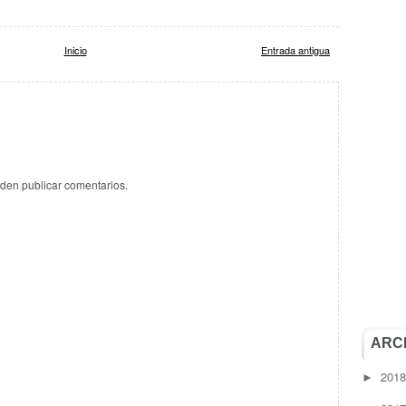
Inicio
Entrada antigua
eden publicar comentarios.
ARC
201
►