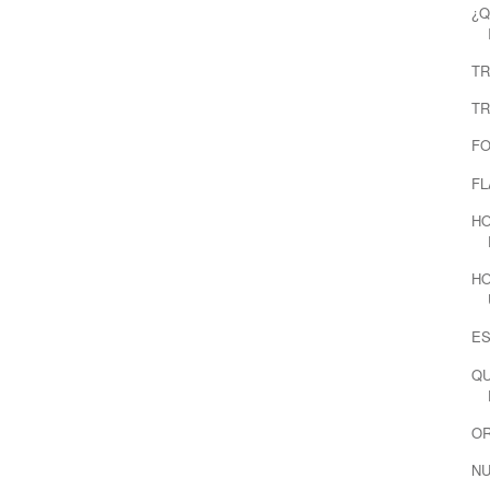
¿Q
TR
TR
FO
F
HO
HO
ES
QU
OR
NU