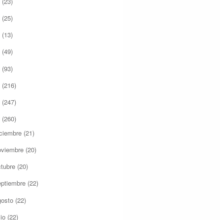
7
(23)
6
(25)
5
(13)
4
(49)
3
(93)
2
(216)
1
(247)
0
(260)
iciembre
(21)
oviembre
(20)
ctubre
(20)
eptiembre
(22)
gosto
(22)
lio
(22)