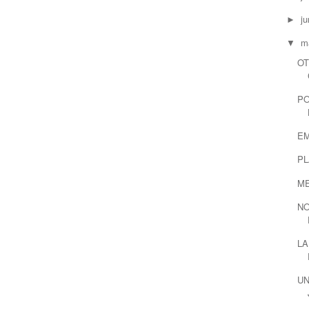
ju
►
m
▼
OT
PO
E
PL
M
NO
LA
UN