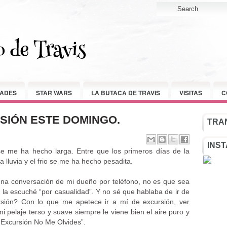
ADES
STAR WARS
LA BUTACA DE TRAVIS
VISITAS
C
RSIÓN ESTE DOMINGO.
TRAN
INS
e me ha hecho larga. Entre que los primeros días de la
lluvia y el frio se me ha hecho pesadita.
una conversación de mi dueño por teléfono, no es que sea
o la escuché “por casualidad”. Y no sé que hablaba de ir de
rsión? Con lo que me apetece ir a mí de excursión, ver
i pelaje terso y suave siempre le viene bien el aire puro y
 “Excursión No Me Olvides”.